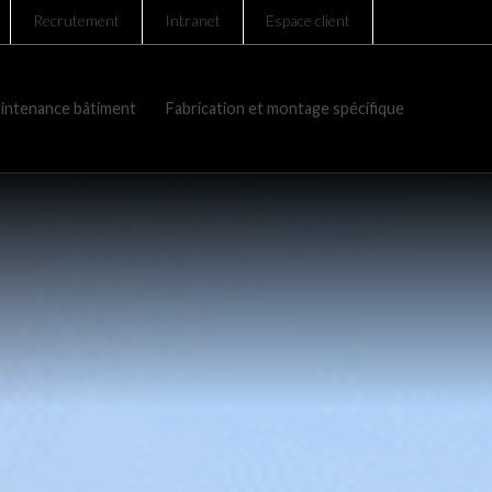
Recrutement
Intranet
Espace client
intenance bâtiment
Fabrication et montage spécifique