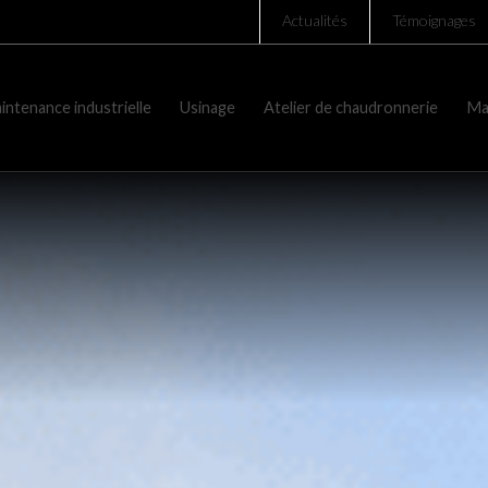
Actualités
Témoignages
intenance industrielle
Usinage
Atelier de chaudronnerie
Ma