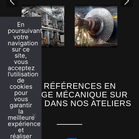
En
poursuivant
votre
navigation
sur ce
site,
vous
acceptez
l’utilisation
de
NOS RÉFÉRENCES EN
cookies
pour
MONTAGE MÉCANIQUE SUR
vous
SITE OU DANS NOS ATELIERS
garantir
la
meilleure
expérience
et
réaliser