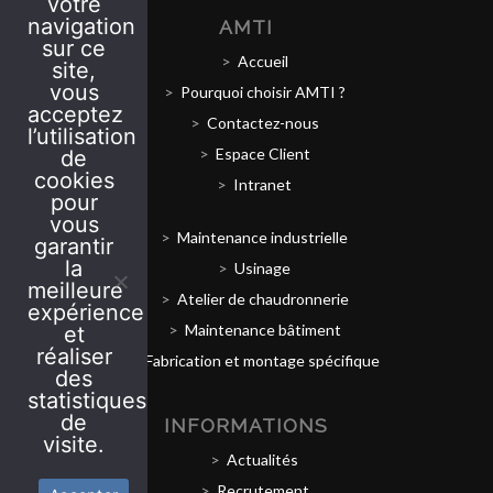
votre
navigation
AMTI
sur ce
Accueil
site,
vous
Pourquoi choisir AMTI ?
acceptez
Contactez-nous
l’utilisation
Espace Client
de
cookies
Intranet
pour
vous
Maintenance industrielle
garantir
la
Usinage
meilleure
Atelier de chaudronnerie
expérience
Maintenance bâtiment
et
réaliser
Fabrication et montage spécifique
des
statistiques
de
INFORMATIONS
visite.
Actualités
Recrutement