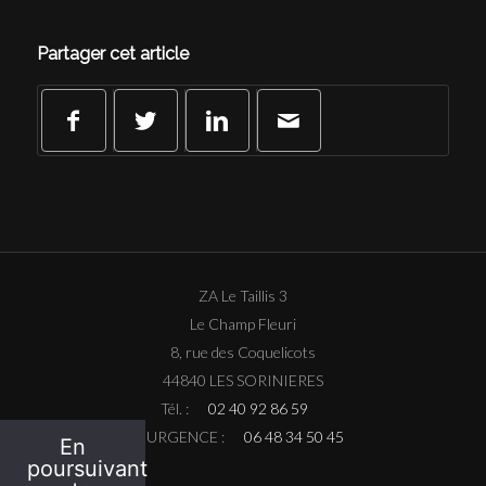
Partager cet article
ZA Le Taillis 3
Le Champ Fleuri
8, rue des Coquelicots
44840 LES SORINIERES
Tél. :
02 40 92 86 59
N° URGENCE :
06 48 34 50 45
En
poursuivant